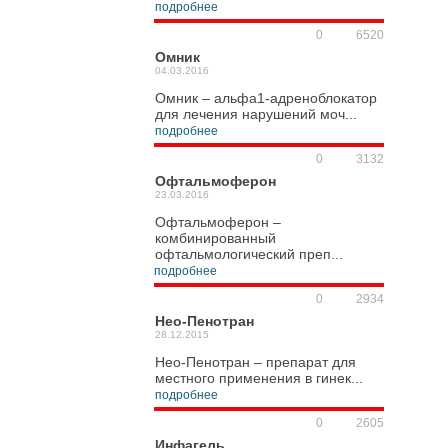
подробнее
0
6520
Омник
04.03.2016
Омник – альфа1-адреноблокатор
для лечения нарушений моч...
подробнее
0
3132
Офтальмоферон
23.03.2016
Офтальмоферон –
комбинированный
офтальмологический преп...
подробнее
0
2934
Нео-Пенотран
28.12.2015
Нео-Пенотран – препарат для
местного применения в гинек...
подробнее
0
2605
Инфагель