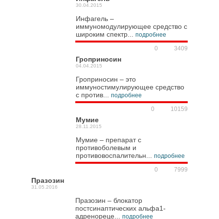
30.04.2015
Инфагель –
иммуномодулирующее средство с
широким спектр...
подробнее
0
3409
Гроприносин
04.04.2015
Гроприносин – это
иммуностимулирующее средство
с против...
подробнее
0
10159
Мумие
28.11.2015
Мумие – препарат с
противоболевым и
противовоспалительн...
подробнее
0
7999
Празозин
31.05.2016
Празозин – блокатор
постсинаптических альфа1-
адренореце...
подробнее