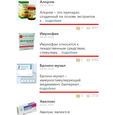
Алором
29.01.2015
Алором – это препарат,
созданный на основе экстрактов
к...
подробнее
0
3057
Имунофан
28.04.2015
Имунофан относится к
лекарственным средствам,
стимулиру...
подробнее
0
6083
Бронхо-мунал
04.03.2015
Бронхо-мунал –
иммуностимулирующий
медикамент бактериал...
подробнее
0
3718
Авелокс
23.01.2015
Авелокс является