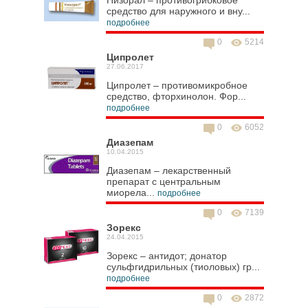
Низорал – противогрибковое
средство для наружного и вну...
подробнее
0
5214
Ципролет
27.06.2017
Ципролет – противомикробное
средство, фторхинолон. Фор...
подробнее
0
6052
Диазепам
10.04.2015
Диазепам – лекарственный
препарат с центральным
миорела...
подробнее
0
7139
Зорекс
24.04.2015
Зорекс – антидот; донатор
сульфгидрильных (тиоловых) гр...
подробнее
0
2872