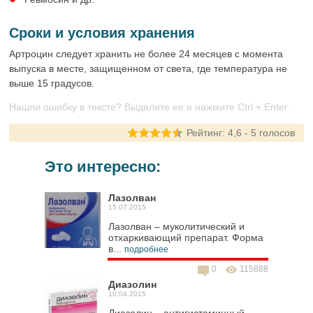
Сроки и условия хранения
Артроцин следует хранить не более 24 месяцев с момента
выпуска в месте, защищенном от света, где температура не
выше 15 градусов.
Нашли ошибку в тексте? Выделите ее и нажмите Ctrl + Enter.
Рейтинг:
4,6
-
5
голосов
Это интересно:
Лазолван
15.07.2015
Лазолван – муколитический и
отхаркивающий препарат. Форма
в...
подробнее
0
115888
Диазолин
10.04.2015
Диазолин – антигистаминный