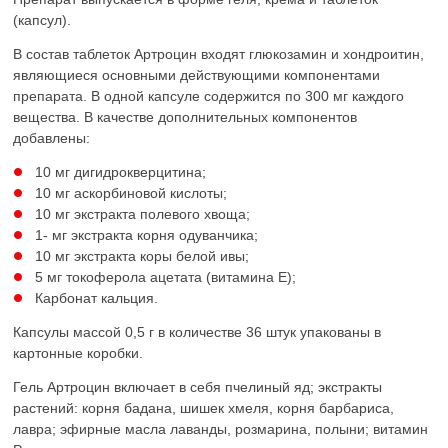
(капсул).
В состав таблеток Артроцин входят глюкозамин и хондроитин,
являющиеся основными действующими компонентами
препарата. В одной капсуле содержится по 300 мг каждого
вещества. В качестве дополнительных компонентов
добавлены:
10 мг дигидрокверцитина;
10 мг аскорбиновой кислоты;
10 мг экстракта полевого хвоща;
1- мг экстракта корня одуванчика;
10 мг экстракта коры белой ивы;
5 мг токоферола ацетата (витамина Е);
Карбонат кальция.
Капсулы массой 0,5 г в количестве 36 штук упакованы в
картонные коробки.
Гель Артроцин включает в себя пчелиный яд; экстракты
растений: корня бадана, шишек хмеля, корня барбариса,
лавра; эфирные масла лаванды, розмарина, полыни; витамин