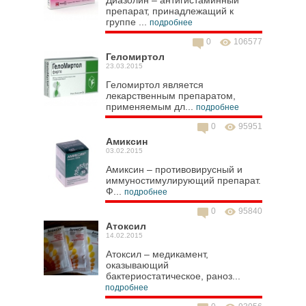
препарат, принадлежащий к
группе ...
подробнее
0
106577
Геломиртол
23.03.2015
Геломиртол является
лекарственным препаратом,
применяемым дл...
подробнее
0
95951
Амиксин
03.02.2015
Амиксин – противовирусный и
иммуностимулирующий препарат.
Ф...
подробнее
0
95840
Атоксил
14.02.2015
Атоксил – медикамент,
оказывающий
бактериостатическое, раноз...
подробнее