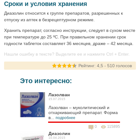
Сроки и условия хранения
Диазолин относится к группе препаратов, разрешенных к
отпуску из аптек в безрецептурном режиме.
Хранить препарат, согласно инструкции, следует в сухом месте
при температуре до 25 ºС. При правильном хранении срок
годности таблеток составляет 36 месяцев, драже – 42 месяца.
Нашли ошибку в тексте? Выделите ее и нажмите Ctrl + Enter.
Рейтинг:
4,5
-
510
голосов
Это интересно:
Лазолван
15.07.2015
Лазолван – муколитический и
отхаркивающий препарат. Форма
в...
подробнее
0
115895
Диазолин
10.04.2015