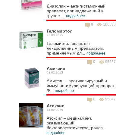
Диазолин – антигистаминный
препарат, принадлежащий к
группе ...
подробнее
0
106585
Геломиртол
23.03.2015
Геломиртол является
лекарственным препаратом,
применяемым дл...
подробнее
0
95957
Амиксин
03.02.2015
Амиксин – противовирусный и
иммуностимулирующий препарат.
Ф...
подробнее
0
95847
Атоксил
14.02.2015
Атоксил – медикамент,
оказывающий
бактериостатическое, раноз...
подробнее