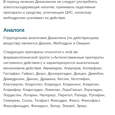
В период лечения Диазолином не следует употреблять
алкогольсодержащие напитки, принимать седативные
препараты и средства, угнетающие ЦНС, поскольку
мебгидролин усиливает их действие.
Аналоги
Структурными аналогами Диазолина (по действующему
веществу) являются Диалин, Мебгидрон и Омерил.
Следующие препараты относятся к этой же
фармакологической группе («Антигистаминные препараты
системного действия») и характеризуются аналогичным
механизмом действия: Авиамарин, Алерприв, Аллерфекс,
Гистафен, Гифаст, Дезал, Дезлоратадин, Диацин, Димебон,
Димедрохин, Динокс, Драмина, Кестин, Кетотифен,
Клаллергин, Кларготил, Кларидол, Кларисенс, Кларитин,
Кларифер, Кларотадин, Ломилан, ЛораГексал, Лоратадин,
Лордестин, Лотарен, Налориус, Перитол, Рапидо, Рупафин,
Семпрекс, Сиэль, Телфаст, Фексадин, Фексо, Фексофаст,
Фексофенадин, Фенкарол, Эзлор, Элизей, Эриус.