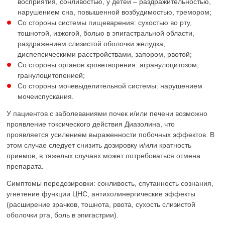
восприятия, сонливостью, у детей – раздражительностью,
нарушением сна, повышенной возбудимостью, тремором;
Со стороны системы пищеварения: сухостью во рту,
тошнотой, изжогой, болью в эпигастральной области,
раздражением слизистой оболочки желудка,
диспепсическими расстройствами, запором, рвотой;
Со стороны органов кроветворения: агранулоцитозом,
гранулоцитопенией;
Со стороны мочевыделительной системы: нарушением
мочеиспускания.
У пациентов с заболеваниями почек и/или печени возможно
проявление токсического действия Диазолина, что
проявляется усилением выраженности побочных эффектов. В
этом случае следует снизить дозировку и/или кратность
приемов, в тяжелых случаях может потребоваться отмена
препарата.
Симптомы передозировки: сонливость, спутанность сознания,
угнетение функции ЦНС, антихолинергические эффекты
(расширение зрачков, тошнота, рвота, сухость слизистой
оболочки рта, боль в эпигастрии).