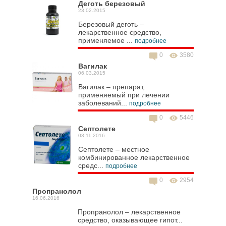
Деготь березовый
23.02.2015
Березовый деготь –
лекарственное средство,
применяемое ...
подробнее
0
3580
Вагилак
06.03.2015
Вагилак – препарат,
применяемый при лечении
заболеваний...
подробнее
0
5446
Септолете
03.11.2016
Септолете – местное
комбинированное лекарственное
средс...
подробнее
0
2954
Пропранолол
16.06.2016
Пропранолол – лекарственное
средство, оказывающее гипот...