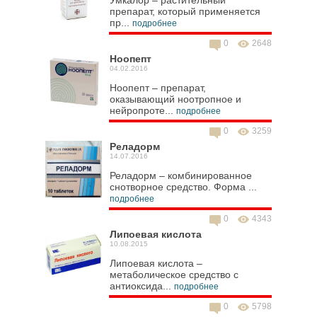
Умкалор – растительный
препарат, который применяется
пр...
подробнее
0
2648
Ноопепт
04.02.2016
Ноопепт – препарат,
оказывающий ноотропное и
нейропроте...
подробнее
0
3259
Реладорм
14.07.2016
Реладорм – комбинированное
снотворное средство. Форма ...
подробнее
0
4343
Липоевая кислота
10.08.2015
Липоевая кислота –
метаболическое средство с
антиоксида...
подробнее
0
5798