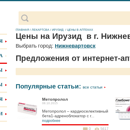
ГЛАВНАЯ
/
ЛЕКАРТСВА
/
ИРУЗИД
/
ЦЕНЫ В АПТЕКАХ
Цены на Ирузид в г. Нижне
Я
Выбрать город:
Нижневартовск
А
Предложения от интернет-ап
Ы
Ы
Популярные статьи:
все статьи
Я
Метопролол
08.10.2015
Метопролол – кардиоселективный
И
бета1-адреноблокатор с г...
подробнее
0
5617