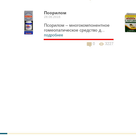
Псорилом
28.06.2016
Псорилом – многокомпонентное
гомеопатическое средство д...
подробнее
0
3227