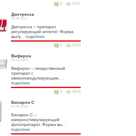
0
3767
Диетресса
10.08.2017
Диетресса – препарат,
регулирующий аппетит. Форма
выпу...
подробнее
0
2470
Виферон
18.03.2015
Виферон – лекарственный
препарат с
иммуномодулирующим, ...
подробнее
0
8979
Биоарон С
07.05.2019
Биоарон С –
иммуностимулирующий
фитопрепарат. Форма вы...
подробнее