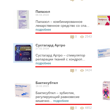
Папазол
06.04.2016
Папазол – комбинированное
лекарственное средство со спа...
подробнее
0
2543
Сустагард Артро
27.02.2018
Сустагард Артро – стимулятор
репарации тканей с хондроп...
подробнее
0
3424
Бактисубтил
19.02.2015
Бактисубтил – эубиотик,
регулирующий равновесие
кишечно...
подробнее
0
4852