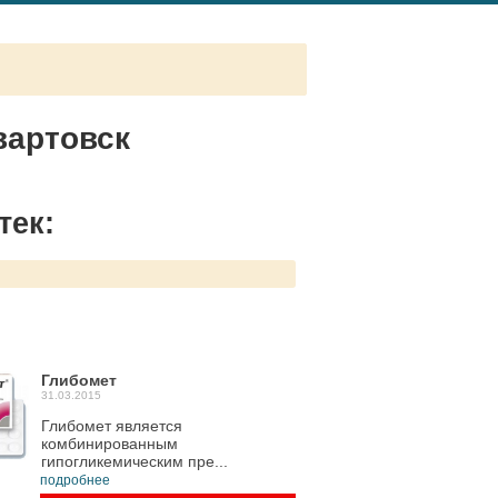
вартовск
тек:
Глибомет
31.03.2015
Глибомет является
комбинированным
гипогликемическим пре...
подробнее