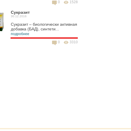
0
1528
Сукразит
30.12.2016
Сукразит – биологически активная
добавка (БАД), синтети...
подробнее
0
3310