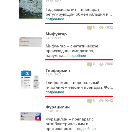
27.03.2015
Гидроксиапатит – препарат,
регулирующий обмен кальция и...
подробнее
0
4832
Мифунгар
04.11.2015
Мифунгар – синтетическое
производное имидазола;
наружны...
подробнее
0
2000
Глиформин
01.04.2015
Глиформин – пероральный
гипогликемический препарат. Фо...
подробнее
0
6542
Фурацилин
27.05.2017
Фурацилин – препарат с
антибактериальным и
противопрото...
подробнее