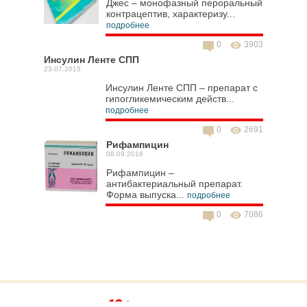
Джес – монофазный пероральный
контрацептив, характеризу...
подробнее
0
3903
Инсулин Ленте СПП
23.07.2015
Инсулин Ленте СПП – препарат с
гипогликемическим действ...
подробнее
0
2691
Рифампицин
08.09.2016
Рифампицин –
антибактериальный препарат.
Форма выпуска...
подробнее
0
7086