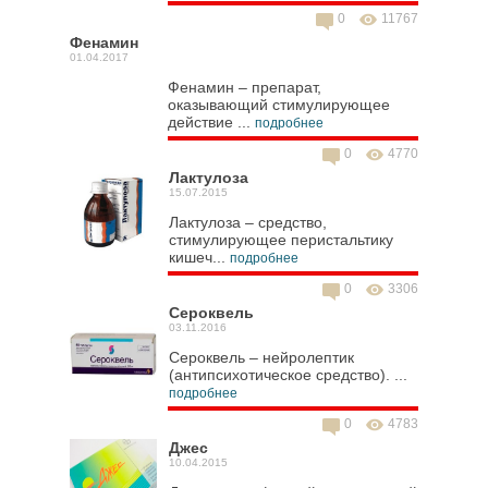
0
11767
Фенамин
01.04.2017
Фенамин – препарат,
оказывающий стимулирующее
действие ...
подробнее
0
4770
Лактулоза
15.07.2015
Лактулоза – средство,
стимулирующее перистальтику
кишеч...
подробнее
0
3306
Сероквель
03.11.2016
Сероквель – нейролептик
(антипсихотическое средство). ...
подробнее
0
4783
Джес
10.04.2015