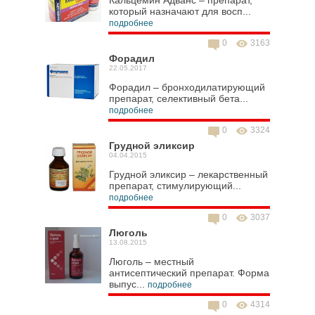
Кальцемин Адванс – препарат,
который назначают для восп...
подробнее
0
3163
Форадил
22.05.2017
Форадил – бронходилатирующий
препарат, селективный бета...
подробнее
0
3324
Грудной эликсир
04.04.2015
Грудной эликсир – лекарственный
препарат, стимулирующий...
подробнее
0
3037
Люголь
13.08.2015
Люголь – местный
антисептический препарат. Форма
выпус...
подробнее
0
4314