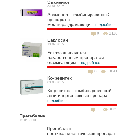
Эваменол
04.07.2017
Эваменол – комбинированный
препарат c
местнораздражающи...
подробнее
0
2116
Баклосан
19.02.2015
Баклосан является
лекарственным препаратом,
оказывающим...
подробнее
0
10641
Ко-ренитек
09.06.2015
Ко-ренитек – комбинированный
антигипертензивный препара...
подробнее
0
3639
Прегабалин
12.01.2018
Прегабалин –
противоэпилептический препарат.