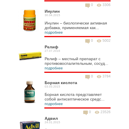
0
3306
Инулин
30.04.2015
Инулин – биологически активная
добавка, применяемая как...
подробнее
0
5002
Релиф
27.07.2016
Релиф – местный препарат с
противовоспалительным, сосуд...
подробнее
0
3784
Борная кислота
03.03.2015
Борная кислота представляет
собой антисептическое средс...
подробнее
0
23526
Адвил
24.01.2015