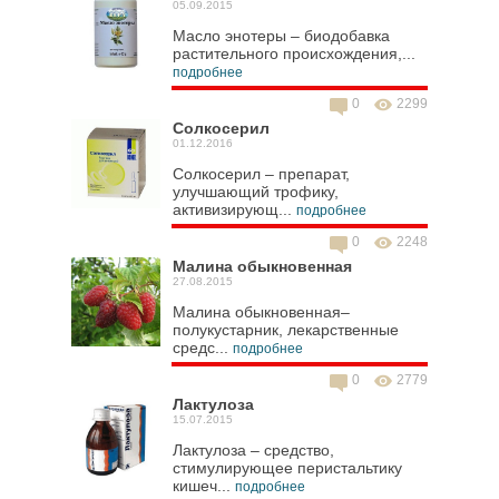
05.09.2015
Масло энотеры – биодобавка
растительного происхождения,...
подробнее
0
2299
Солкосерил
01.12.2016
Солкосерил – препарат,
улучшающий трофику,
активизирующ...
подробнее
0
2248
Малина обыкновенная
27.08.2015
Малина обыкновенная–
полукустарник, лекарственные
средс...
подробнее
0
2779
Лактулоза
15.07.2015
Лактулоза – средство,
стимулирующее перистальтику
кишеч...
подробнее