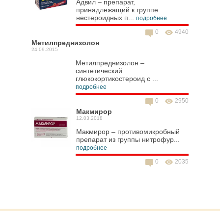
Адвил – препарат,
принадлежащий к группе
нестероидных п...
подробнее
0
4940
Метилпреднизолон
24.09.2015
Метилпреднизолон –
синтетический
глюкокортикостероид с ...
подробнее
0
2950
Макмирор
12.03.2018
Макмирор – противомикробный
препарат из группы нитрофур...
подробнее
0
2035