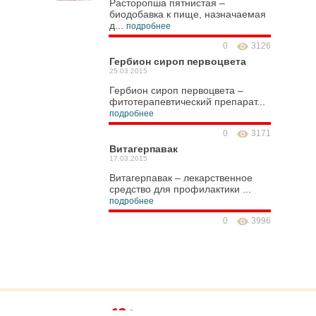
Расторопша пятнистая –
биодобавка к пище, назначаемая
д...
подробнее
0
3126
Гербион сироп первоцвета
25.03.2015
Гербион сироп первоцвета –
фитотерапевтический препарат...
подробнее
0
3171
Витагерпавак
17.03.2015
Витагерпавак – лекарственное
средство для профилактики ...
подробнее
0
3996