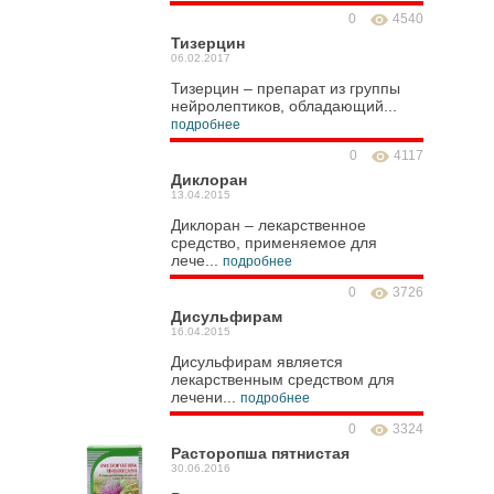
0
4540
Тизерцин
06.02.2017
Тизерцин – препарат из группы
нейролептиков, обладающий...
подробнее
0
4117
Диклоран
13.04.2015
Диклоран – лекарственное
средство, применяемое для
лече...
подробнее
0
3726
Дисульфирам
16.04.2015
Дисульфирам является
лекарственным средством для
лечени...
подробнее
0
3324
Расторопша пятнистая
30.06.2016