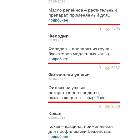
05.09.2015
Масло репейное – растительный
препарат, применяемый для...
подробнее
0
3498
Фелодип
23.03.2017
Фелодип – препарат из группы
блокаторов медленных кальц...
подробнее
0
2832
Фитосвечи ушные
13.04.2017
Фитосвечи ушные –
лекарственное средство,
оказывающее с...
подробнее
0
3529
Кокав
09.06.2015
Кокав – вакцина, применяемая
для профилактики бешенства...
подробнее