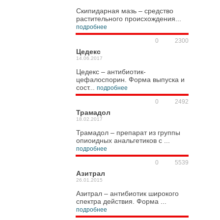
Скипидарная мазь – средство
растительного происхождения...
подробнее
0
2300
Цедекс
14.06.2017
Цедекс – антибиотик-
цефалоспорин. Форма выпуска и
сост...
подробнее
0
2492
Трамадол
18.02.2017
Трамадол – препарат из группы
опиоидных анальгетиков с ...
подробнее
0
5539
Азитрал
26.01.2015
Азитрал – антибиотик широкого
спектра действия. Форма ...
подробнее