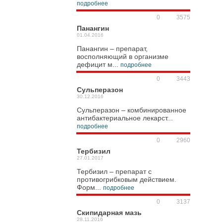
подробнее
0
3575
Панангин
01.04.2016
Панангин – препарат,
восполняющий в организме
дефицит м...
подробнее
0
3443
Сульперазон
30.12.2016
Сульперазон – комбинированное
антибактериальное лекарст...
подробнее
0
2960
Тербизил
27.01.2017
Тербизил – препарат с
противогрибковым действием.
Форм...
подробнее
0
3137
Скипидарная мазь
28.11.2016