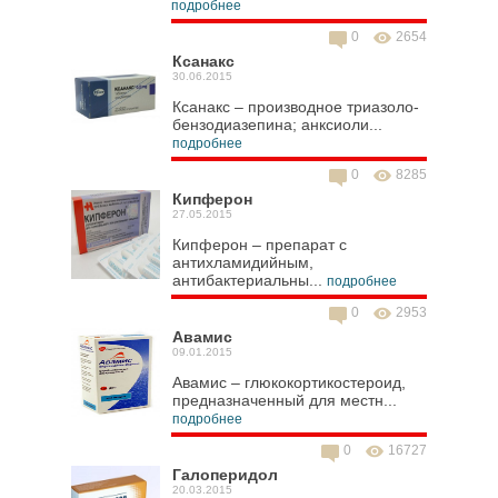
подробнее
0
2654
Ксанакс
30.06.2015
Ксанакс – производное триазоло-
бензодиазепина; анксиоли...
подробнее
0
8285
Кипферон
27.05.2015
Кипферон – препарат с
антихламидийным,
антибактериальны...
подробнее
0
2953
Авамис
09.01.2015
Авамис – глюкокортикостероид,
предназначенный для местн...
подробнее
0
16727
Галоперидол
20.03.2015