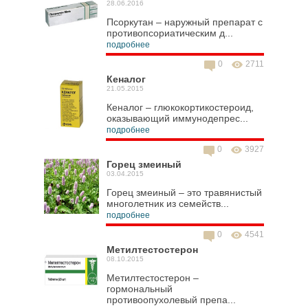
28.06.2016
Псоркутан – наружный препарат с
противопсориатическим д...
подробнее
0
2711
Кеналог
21.05.2015
Кеналог – глюкокортикостероид,
оказывающий иммунодепрес...
подробнее
0
3927
Горец змеиный
03.04.2015
Горец змеиный – это травянистый
многолетник из семейств...
подробнее
0
4541
Метилтестостерон
08.10.2015
Метилтестостерон –
гормональный
противоопухолевый препа...