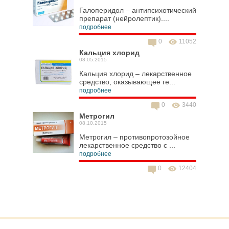
Галоперидол – антипсихотический
препарат (нейролептик)....
подробнее
0
11052
Кальция хлорид
08.05.2015
Кальция хлорид – лекарственное
средство, оказывающее ге...
подробнее
0
3440
Метрогил
08.10.2015
Метрогил – противопротозойное
лекарственное средство с ...
подробнее
0
12404