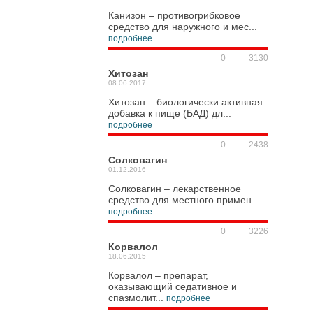
Канизон – противогрибковое
средство для наружного и мес...
подробнее
0
3130
Хитозан
08.06.2017
Хитозан – биологически активная
добавка к пище (БАД) дл...
подробнее
0
2438
Солковагин
01.12.2016
Солковагин – лекарственное
средство для местного примен...
подробнее
0
3226
Корвалол
18.06.2015
Корвалол – препарат,
оказывающий седативное и
спазмолит...
подробнее