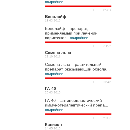
подробнее
0
6987
Венолайф
13.03.2015
Венолайф – препарат,
применяемый при лечении
варикозног...
подробнее
0
3195
Семена льна
21.10.2016
Семена льна – растительный
препарат, оказывающий обвола...
подробнее
0
2646
ГА-40
20.03.2015
ГА-40 – антинеопластический
иммунотерапевтический препа...
подробнее
0
5203
Канизон
14.05.2015