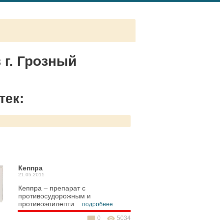
 г. Грозный
тек:
Кеппра
21.05.2015
Кеппра – препарат с
противосудорожным и
противоэпилепти...
подробнее
0
5034