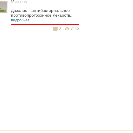
04.04.2015
Дазолик – антибактериальное
противопротозойное лекарств...
подробнее
0
3445