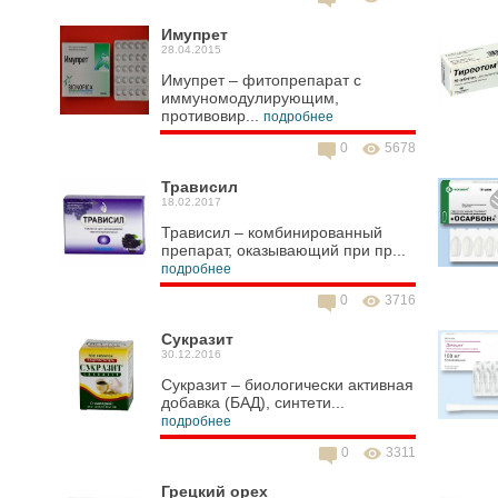
Имупрет
28.04.2015
Имупрет – фитопрепарат с
иммуномодулирующим,
противовир...
подробнее
0
5678
Трависил
18.02.2017
Трависил – комбинированный
препарат, оказывающий при пр...
подробнее
0
3716
Сукразит
30.12.2016
Сукразит – биологически активная
добавка (БАД), синтети...
подробнее
0
3311
Грецкий орех