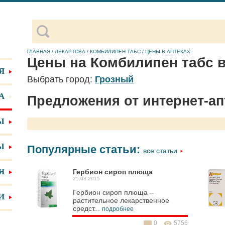
ГЛАВНАЯ
/
ЛЕКАРТСВА
/
КОМБИЛИПЕН ТАБС
/
ЦЕНЫ В АПТЕКАХ
Цены на Комбилипен табс в
Я
Выбрать город:
Грозный
А
Предложения от интернет-ап
Ы
Ы
Популярные статьи:
все статьи
Я
Гербион сироп плюща
25.03.2015
Гербион сироп плюща –
И
растительное лекарственное
средст...
подробнее
0
5756