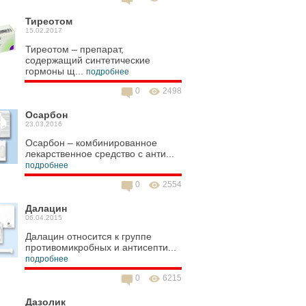
Тиреотом
15.02.2017
Тиреотом – препарат,
содержащий синтетические
гормоны щ...
подробнее
0
2498
Осарбон
23.03.2016
Осарбон – комбинированное
лекарственное средство с анти...
подробнее
0
2554
Далацин
06.04.2015
Далацин относится к группе
противомикробных и антисепти...
подробнее
0
6215
Дазолик