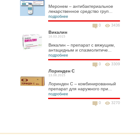
Меронем – антибактериальное
лекарственное средство груп...
подробнее
0
3436
Викалин
16.03.2015
Викалин – препарат с вяжущим,
антацидным и спазмолитиче...
подробнее
0
3309
Лоринден С
13.08.2015
Лоринден С – комбинированный
препарат для наружного при...
подробнее
0
3270