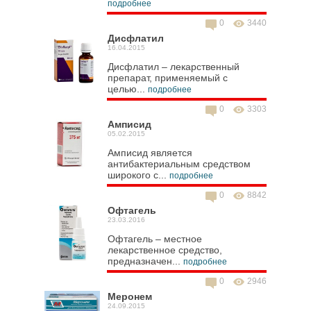
подробнее
0
3440
Дисфлатил
16.04.2015
Дисфлатил – лекарственный
препарат, применяемый с
целью...
подробнее
0
3303
Амписид
05.02.2015
Амписид является
антибактериальным средством
широкого с...
подробнее
0
8842
Офтагель
23.03.2016
Офтагель – местное
лекарственное средство,
предназначен...
подробнее
0
2946
Меронем
24.09.2015