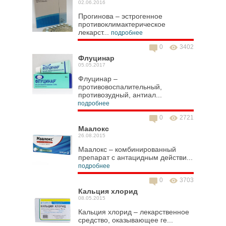
02.06.2016
Прогинова – эстрогенное
противоклимактерическое
лекарст...
подробнее
0
3402
Флуцинар
05.05.2017
Флуцинар –
противовоспалительный,
противозудный, антиал...
подробнее
0
2721
Маалокс
26.08.2015
Маалокс – комбинированный
препарат с антацидным действи...
подробнее
0
3703
Кальция хлорид
08.05.2015
Кальция хлорид – лекарственное
средство, оказывающее ге...