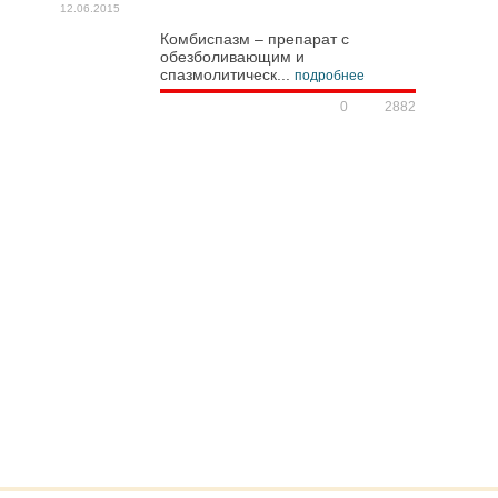
12.06.2015
Комбиспазм – препарат с
обезболивающим и
спазмолитическ...
подробнее
0
2882