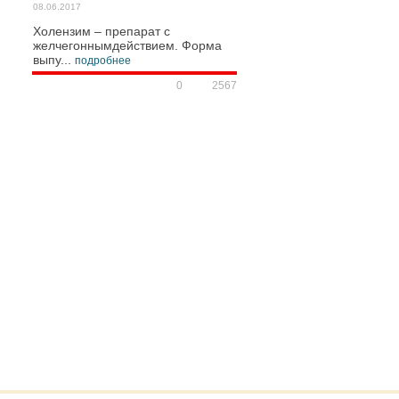
08.06.2017
Холензим – препарат с
желчегоннымдействием. Форма
выпу...
подробнее
0
2567