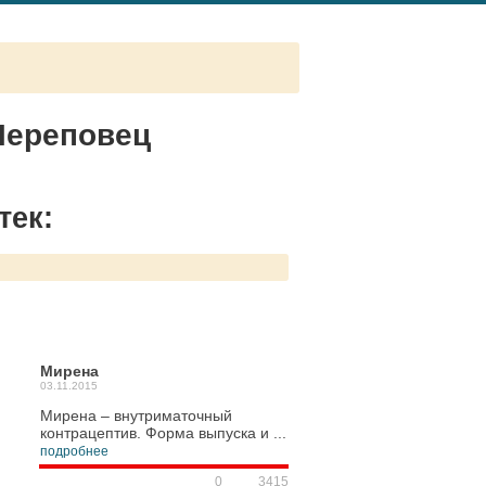
 Череповец
тек:
Мирена
03.11.2015
Мирена – внутриматочный
контрацептив. Форма выпуска и ...
подробнее
0
3415