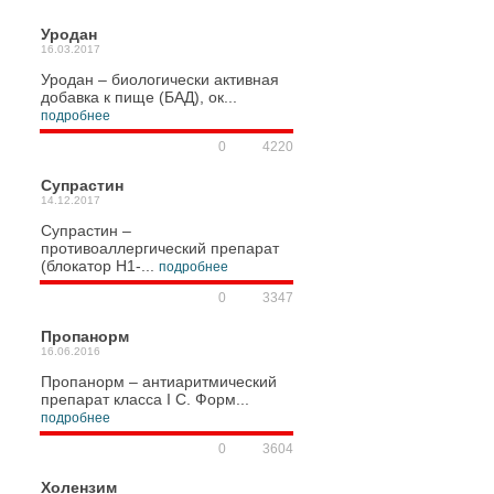
Уродан
16.03.2017
Уродан – биологически активная
добавка к пище (БАД), ок...
подробнее
0
4220
Супрастин
14.12.2017
Супрастин –
противоаллергический препарат
(блокатор H1-...
подробнее
0
3347
Пропанорм
16.06.2016
Пропанорм – антиаритмический
препарат класса I C. Форм...
подробнее
0
3604
Холензим