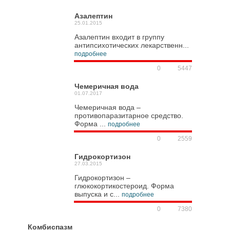
Азалептин
25.01.2015
Азалептин входит в группу
антипсихотических лекарственн...
подробнее
0
5447
Чемеричная вода
01.07.2017
Чемеричная вода –
противопаразитарное средство.
Форма ...
подробнее
0
2559
Гидрокортизон
27.03.2015
Гидрокортизон –
глюкокортикостероид. Форма
выпуска и с...
подробнее
0
7380
Комбиспазм