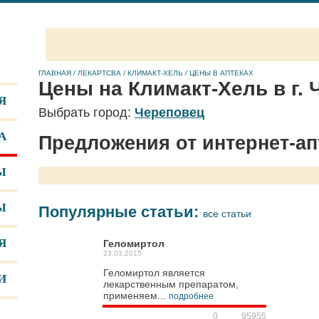
ГЛАВНАЯ
/
ЛЕКАРТСВА
/
КЛИМАКТ-ХЕЛЬ
/
ЦЕНЫ В АПТЕКАХ
Цены на Климакт-Хель в г.
Я
Выбрать город:
Череповец
А
Предложения от интернет-ап
Ы
Ы
Популярные статьи:
все статьи
Я
Геломиртол
23.03.2015
Геломиртол является
И
лекарственным препаратом,
применяем...
подробнее
0
95955