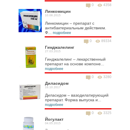
0
4358
Линкомицин
10.08.2015
Линкомицин – препарат с
антибактериальным действием.
Ф...
подробнее
0
89334
Гинджалелинг
27.03.2015
Гинджалелинг – лекарственный
препарат на основе компоне...
подробнее
0
3280
Диласидом
16.10.2017
Диласидом – вазодилатирующий
препарат. Форма выпуска и...
подробнее
0
3325
Йогулакт
04.05.2015