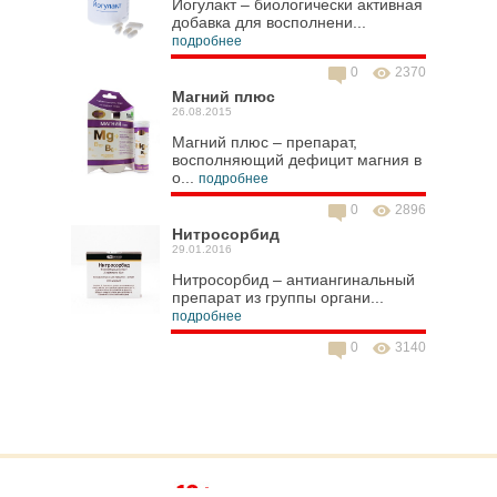
Йогулакт – биологически активная
добавка для восполнени...
подробнее
0
2370
Магний плюс
26.08.2015
Магний плюс – препарат,
восполняющий дефицит магния в
о...
подробнее
0
2896
Нитросорбид
29.01.2016
Нитросорбид – антиангинальный
препарат из группы органи...
подробнее
0
3140