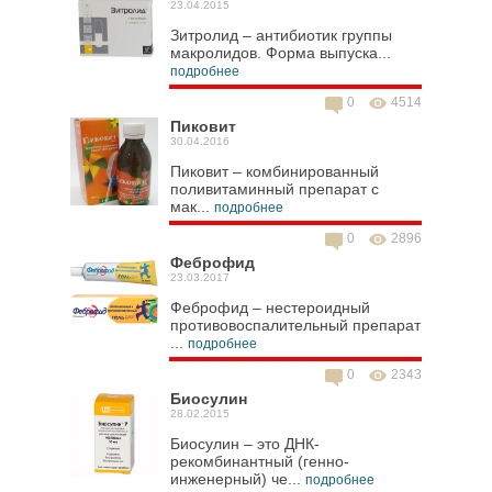
23.04.2015
Зитролид – антибиотик группы
макролидов. Форма выпуска...
подробнее
0
4514
Пиковит
30.04.2016
Пиковит – комбинированный
поливитаминный препарат с
мак...
подробнее
0
2896
Феброфид
23.03.2017
Феброфид – нестероидный
противовоспалительный препарат
...
подробнее
0
2343
Биосулин
28.02.2015
Биосулин – это ДНК-
рекомбинантный (генно-
инженерный) че...
подробнее