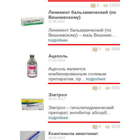
0
11052
Линимент бальзамический (по
Вишневскому)
11.06.2016
Линимент бальзамический (по
Вишневскому) – мазь Вишневс...
подробнее
0
5569
Ацесоль
17.02.2015
Ацесоль является
комбинированным солевым
препаратом, пр...
подробнее
0
4591
Эзетрол
22.07.2017
Эзетрол – гиполипидемический
препарат, ингибитор абсорб...
подробнее
0
3229
Ксантинола никотинат
30.06.2015