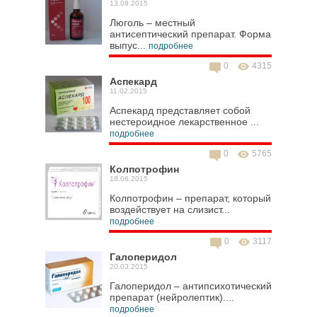
13.08.2015
Люголь – местный
антисептический препарат. Форма
выпус...
подробнее
0
4315
Аспекард
11.02.2015
Аспекард представляет собой
нестероидное лекарственное ...
подробнее
0
5765
Колпотрофин
18.06.2015
Колпотрофин – препарат, который
воздействует на слизист...
подробнее
0
3117
Галоперидол
20.03.2015
Галоперидол – антипсихотический
препарат (нейролептик)....
подробнее