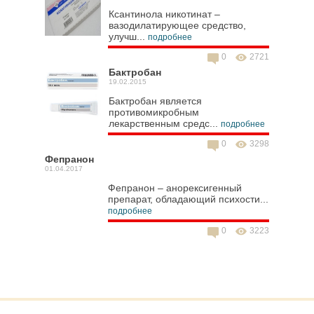
Ксантинола никотинат –
вазодилатирующее средство,
улучш...
подробнее
0
2721
Бактробан
19.02.2015
Бактробан является
противомикробным
лекарственным средс...
подробнее
0
3298
Фепранон
01.04.2017
Фепранон – анорексигенный
препарат, обладающий психости...
подробнее
0
3223