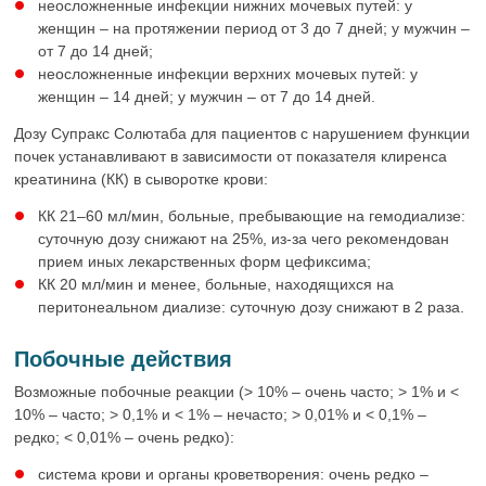
неосложненные инфекции нижних мочевых путей: у
женщин – на протяжении период от 3 до 7 дней; у мужчин –
от 7 до 14 дней;
неосложненные инфекции верхних мочевых путей: у
женщин – 14 дней; у мужчин – от 7 до 14 дней.
Дозу Супракс Солютаба для пациентов с нарушением функции
почек устанавливают в зависимости от показателя клиренса
креатинина (КК) в сыворотке крови:
КК 21–60 мл/мин, больные, пребывающие на гемодиализе:
суточную дозу снижают на 25%, из-за чего рекомендован
прием иных лекарственных форм цефиксима;
КК 20 мл/мин и менее, больные, находящихся на
перитонеальном диализе: суточную дозу снижают в 2 раза.
Побочные действия
Возможные побочные реакции (> 10% – очень часто; > 1% и <
10% – часто; > 0,1% и < 1% – нечасто; > 0,01% и < 0,1% –
редко; < 0,01% – очень редко):
система крови и органы кроветворения: очень редко –