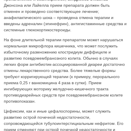
Джонсона или Лайелла прием препарата должен быть
отменен и проведено соответствующее лечение;
анафилактического шока – проведена отмена терапии и
введены адреналин (эпинефрин), антигистаминные средства и
системные глюкокортикостероиды.
На фоне длительной терапии препаратом может нарушаться
нормальная микрофлора кишечника, что может послужить
избыточному размножению клостридиум диффициле и
развитию псевдомембранозного колита. Обычно в случаях
легких форм антибиотик-ассоциированной диареи достаточно
отмены лекарственного средства. Более тяжелые формы
требуют корригирующей терапии (к примеру, перорального
приема 0,25 г ванкомицина 4 раза в сутки). Прием
ингибирующих моторику желудочно-кишечного тракта
противодиарейных средств при псевдомембранозном колите
противопоказан.
Цефиксим, как и иные цефалоспорины, может служить
развитию острой почечной недостаточности,
сопровождающейся тубулоинтерстициальным нефритом. Его
прием отменяют при острой почечной недостаточности и