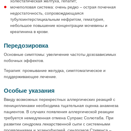
холестатическая желтуха, гепатит;
мочеполовая система: очень редко – острая почечная
недостаточность, сопровождающаяся
тубулоинтерстициальным нефритом, гематурия,
небольшое повышение концентрации мочевины и
креатинина в крови.
Передозировка
Основные симптомы: увеличение частоты дозозависимых
побочных эффектов.
Терапия: промывание желудка, симптоматическое и
поддерживающее лечение.
Особые указания
Ввиду возможных перекрестных аллергических реакций с
пенициллинами необходима тщательная оценка анамнеза
пациентов. В случаях появления аллергической реакции
требуется немедленная отмена Супракс Солютаба. При
развитии синдрома лекарственной сыпи с системными
проявлениями и эозинофилией, синдромов Стивенса –