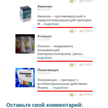
0
95952
Амиксин
03.02.2015
Амиксин – противовирусный и
иммуностимулирующий препарат.
Ф...
подробнее
0
95841
Атоксил
14.02.2015
Атоксил – медикамент,
оказывающий
бактериостатическое, раноз...
подробнее
0
93057
Линкомицин
10.08.2015
Линкомицин – препарат с
антибактериальным действием.
Форма ...
подробнее
1
89332
Оставьте свой комментарий: