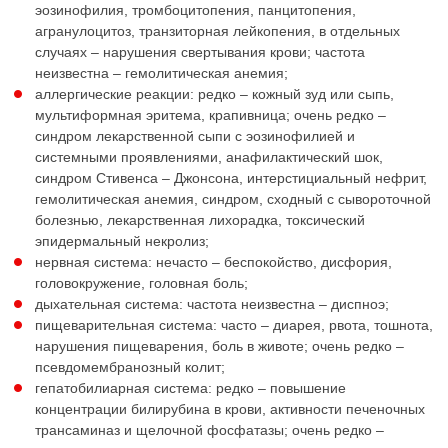
эозинофилия, тромбоцитопения, панцитопения,
агранулоцитоз, транзиторная лейкопения, в отдельных
случаях – нарушения свертывания крови; частота
неизвестна – гемолитическая анемия;
аллергические реакции: редко – кожный зуд или сыпь,
мультиформная эритема, крапивница; очень редко –
синдром лекарственной сыпи с эозинофилией и
системными проявлениями, анафилактический шок,
синдром Стивенса – Джонсона, интерстициальный нефрит,
гемолитическая анемия, синдром, сходный с сывороточной
болезнью, лекарственная лихорадка, токсический
эпидермальный некролиз;
нервная система: нечасто – беспокойство, дисфория,
головокружение, головная боль;
дыхательная система: частота неизвестна – диспноэ;
пищеварительная система: часто – диарея, рвота, тошнота,
нарушения пищеварения, боль в животе; очень редко –
псевдомембранозный колит;
гепатобилиарная система: редко – повышение
концентрации билирубина в крови, активности печеночных
трансаминаз и щелочной фосфатазы; очень редко –