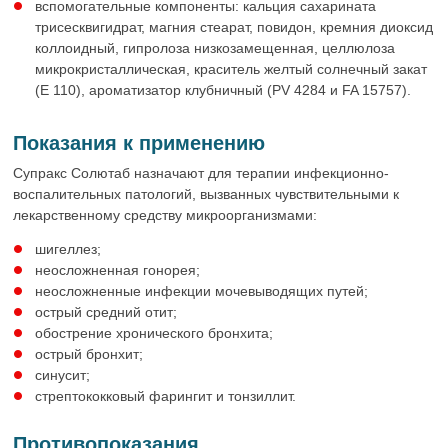
вспомогательные компоненты: кальция сахарината
трисесквигидрат, магния стеарат, повидон, кремния диоксид
коллоидный, гипролоза низкозамещенная, целлюлоза
микрокристаллическая, краситель желтый солнечный закат
(Е 110), ароматизатор клубничный (PV 4284 и FA 15757).
Показания к применению
Супракс Солютаб назначают для терапии инфекционно-
воспалительных патологий, вызванных чувствительными к
лекарственному средству микроорганизмами:
шигеллез;
неосложненная гонорея;
неосложненные инфекции мочевыводящих путей;
острый средний отит;
обострение хронического бронхита;
острый бронхит;
синусит;
стрептококковый фарингит и тонзиллит.
Противопоказания