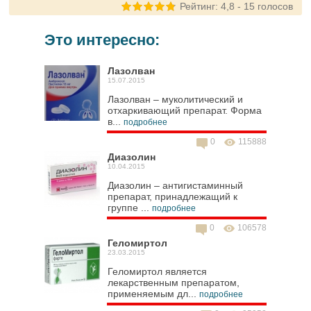
Рейтинг:
4,8
-
15
голосов
Это интересно:
Лазолван
15.07.2015
Лазолван – муколитический и
отхаркивающий препарат. Форма
в...
подробнее
0
115888
Диазолин
10.04.2015
Диазолин – антигистаминный
препарат, принадлежащий к
группе ...
подробнее
0
106578
Геломиртол
23.03.2015
Геломиртол является
лекарственным препаратом,
применяемым дл...
подробнее