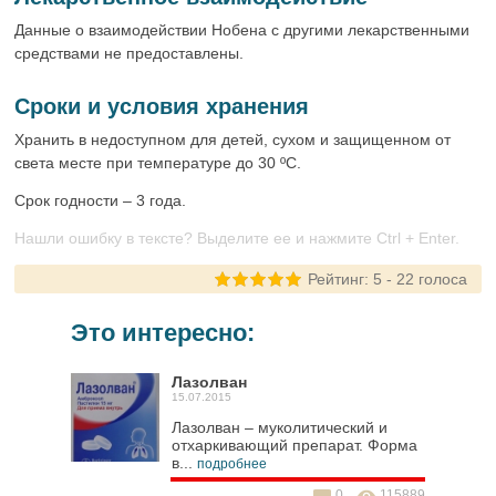
Данные о взаимодействии Нобена с другими лекарственными
средствами не предоставлены.
Сроки и условия хранения
Хранить в недоступном для детей, сухом и защищенном от
света месте при температуре до 30 ºC.
Срок годности – 3 года.
Нашли ошибку в тексте? Выделите ее и нажмите Ctrl + Enter.
Рейтинг:
5
-
22
голоса
Это интересно:
Лазолван
15.07.2015
Лазолван – муколитический и
отхаркивающий препарат. Форма
в...
подробнее
0
115889