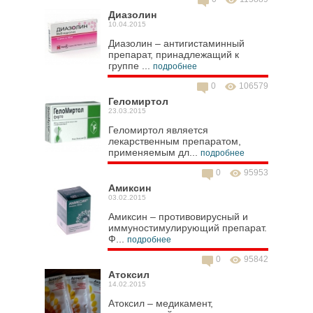
Диазолин
10.04.2015
Диазолин – антигистаминный
препарат, принадлежащий к
группе ...
подробнее
0
106579
Геломиртол
23.03.2015
Геломиртол является
лекарственным препаратом,
применяемым дл...
подробнее
0
95953
Амиксин
03.02.2015
Амиксин – противовирусный и
иммуностимулирующий препарат.
Ф...
подробнее
0
95842
Атоксил
14.02.2015
Атоксил – медикамент,