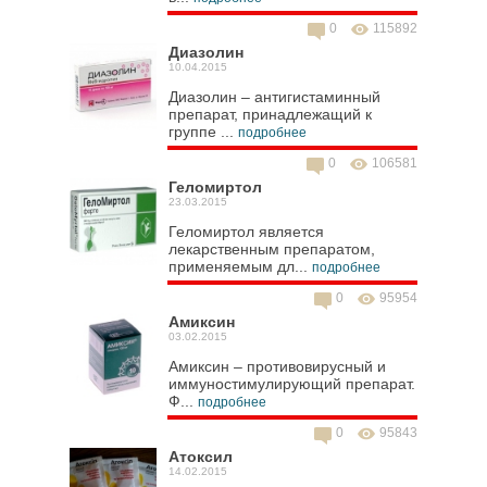
0
115892
Диазолин
10.04.2015
Диазолин – антигистаминный
препарат, принадлежащий к
группе ...
подробнее
0
106581
Геломиртол
23.03.2015
Геломиртол является
лекарственным препаратом,
применяемым дл...
подробнее
0
95954
Амиксин
03.02.2015
Амиксин – противовирусный и
иммуностимулирующий препарат.
Ф...
подробнее
0
95843
Атоксил
14.02.2015