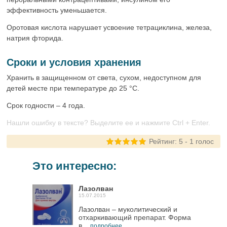
эффективность уменьшается.
Оротовая кислота нарушает усвоение тетрациклина, железа,
натрия фторида.
Сроки и условия хранения
Хранить в защищенном от света, сухом, недоступном для
детей месте при температуре до 25 °C.
Срок годности – 4 года.
Нашли ошибку в тексте? Выделите ее и нажмите Ctrl + Enter.
Рейтинг:
5
-
1
голос
Это интересно:
Лазолван
15.07.2015
Лазолван – муколитический и
отхаркивающий препарат. Форма
в...
подробнее