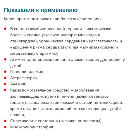
Показания к применению
Калия оротат назначают при болезнях/состояниях:
В составе комбинированной терапии – ишемическая
болезнь сердца (включая инфаркт миокарда и
стенокардию), хроническая сердечная недостаточность и
нарушения ритма сердца (включая магнийзависимую и
мерцательную аритмию);
Алиментарно-инфекционная и алиментарная дистрофия у
детей;
Гиперлипидемия;
Атеросклероз;
Анемия;
Как вспомогательное средство – заболевания
желчевыводящих путей и печени (включая гепатоз,
гепатит), вызванных хронической и острой интоксикацией,
кроме органических поражений желчевыводящих путей и
печени;
Спастические состояния (включая ангиоспазм);
Миокардиодистрофия;