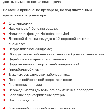
давать только по назначению врача.
Возможно применение препарата, но под тщательным
врачебным контролем при:
Дислипидемии;
Ишемической болезни сердца;
Наличии инфекции Helicobacter pylori;
Язвенной болезни желудка и 12-перстной кишки в
анамнезе;
Нефротическом синдроме;
Обструктивных заболеваниях легких и бронхиальной астме;
Цереброваскулярных заболеваниях;
Циррозе печени с портальной гипертензией;
Гипербилирубинемии;
Тяжелых соматических заболеваниях;
Печеночной/почечной недостаточности;
Лейкопении, анемии;
Необходимости длительного применения препарата;
Болезнях периферических артерий;
Сахарном диабете.
Выраженной сердечной недостаточности.