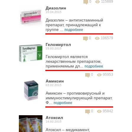
0
115889
Диазолин
10.04.2015
Диазолин – антигистаминный
препарат, принадлежащий к
группе ...
подробнее
0
106579
Геломиртол
23.03.2015
Геломиртол является
лекарственным препаратом,
применяемым дл...
подробнее
0
95953
Амиксин
03.02.2015
Амиксин – противовирусный и
иммуностимулирующий препарат.
Ф...
подробнее
0
95842
Атоксил
14.02.2015
Атоксил – медикамент,