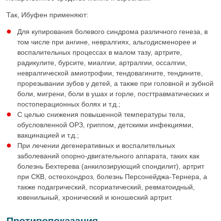
Так, Ибуфен применяют:
Для купирования болевого синдрома различного генеза, в
том числе при ангине, невралгиях, альгодисменорее и
воспалительных процессах в малом тазу, артрите,
радикулите, бурсите, миалгии, артралгии, оссалгии,
невралгической амиотрофии, тендовагините, тендините,
прорезывании зубов у детей, а также при головной и зубной
боли, мигрени, боли в ушах и горле, посттравматических и
постоперационных болях и т.д.;
С целью снижения повышенной температуры тела,
обусловленной ОРЗ, гриппом, детскими инфекциями,
вакцинацией и т.д.;
При лечении дегенеративных и воспалительных
заболеваний опорно-двигательного аппарата, таких как
болезнь Бехтерева (анкилозирующий спондилит), артрит
при СКВ, остеохондроз, болезнь Персонейджа-Тернера, а
также подагрический, псориатический, ревматоидный,
ювенильный, хронический и юношеский артрит.
Противопоказания