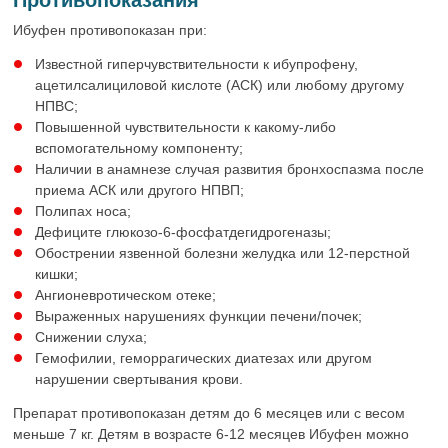
Ибуфен противопоказан при:
Известной гиперчувствительности к ибупрофену,
ацетилсалициловой кислоте (АСК) или любому другому
НПВС;
Повышенной чувствительности к какому-либо
вспомогательному компоненту;
Наличии в анамнезе случая развития бронхоспазма после
приема АСК или другого НПВП;
Полипах носа;
Дефиците глюкозо-6-фосфатдегидрогеназы;
Обострении язвенной болезни желудка или 12-перстной
кишки;
Ангионевротическом отеке;
Выраженных нарушениях функции печени/почек;
Снижении слуха;
Гемофилии, геморрагических диатезах или другом
нарушении свертывания крови.
Препарат противопоказан детям до 6 месяцев или с весом
меньше 7 кг. Детям в возрасте 6-12 месяцев Ибуфен можно