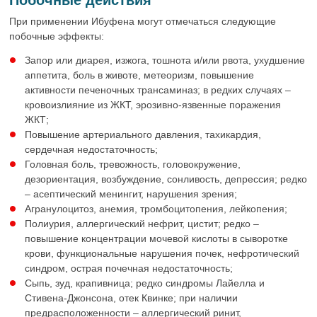
При применении Ибуфена могут отмечаться следующие
побочные эффекты:
Запор или диарея, изжога, тошнота и/или рвота, ухудшение
аппетита, боль в животе, метеоризм, повышение
активности печеночных трансаминаз; в редких случаях –
кровоизлияние из ЖКТ, эрозивно-язвенные поражения
ЖКТ;
Повышение артериального давления, тахикардия,
сердечная недостаточность;
Головная боль, тревожность, головокружение,
дезориентация, возбуждение, сонливость, депрессия; редко
– асептический менингит, нарушения зрения;
Агранулоцитоз, анемия, тромбоцитопения, лейкопения;
Полиурия, аллергический нефрит, цистит; редко –
повышение концентрации мочевой кислоты в сыворотке
крови, функциональные нарушения почек, нефротический
синдром, острая почечная недостаточность;
Сыпь, зуд, крапивница; редко синдромы Лайелла и
Стивена-Джонсона, отек Квинке; при наличии
предрасположенности – аллергический ринит,