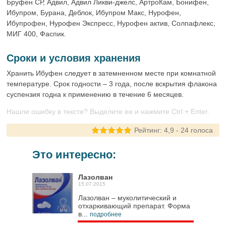
Бруфен СР, Адвил, Адвил Ликви-джелс, АртроКам, Бонифен,
Ибупром, Бурана, Деблок, Ибупром Макс, Нурофен,
Ибупрофен, Нурофен Экспресс, Нурофен актив, Солпафлекс,
МИГ 400, Фаспик.
Сроки и условия хранения
Хранить Ибуфен следует в затемненном месте при комнатной
температуре. Срок годности – 3 года, после вскрытия флакона
суспензия годна к применению в течение 6 месяцев.
Нашли ошибку в тексте? Выделите ее и нажмите Ctrl + Enter.
Рейтинг:
4,9
-
24
голоса
Это интересно:
Лазолван
15.07.2015
Лазолван – муколитический и
отхаркивающий препарат. Форма
в...
подробнее