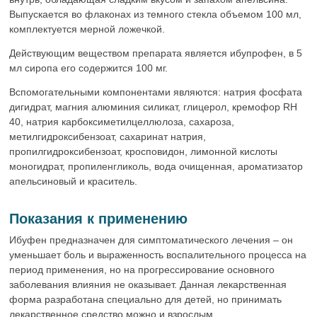
Выпускается во флаконах из темного стекла объемом 100 мл,
комплектуется мерной ложечкой.
Действующим веществом препарата является ибупрофен, в 5
мл сиропа его содержится 100 мг.
Вспомогательными компонентами являются: натрия фосфата
дигидрат, магния алюминия силикат, глицерол, кремофор RH
40, натрия карбоксиметилцеллюлоза, сахароза,
метилгидроксибензоат, сахаринат натрия,
пропилгидроксибензоат, кросповидон, лимонной кислоты
моногидрат, пропиленгликоль, вода очищенная, ароматизатор
апельсиновый и краситель.
Показания к применению
Ибуфен предназначен для симптоматического лечения – он
уменьшает боль и выраженность воспалительного процесса на
период применения, но на прогрессирование основного
заболевания влияния не оказывает. Данная лекарственная
форма разработана специально для детей, но принимать
лекарственное средство можно и взрослым.