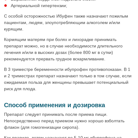
Артериальной гипертензии;
С особой осторожностью Ибуфен также назначают пожилым
пациентам, людям, злоупотребляющим алкоголем и/или
курящим.
Кормящим матерям при болях и лихорадке принимать
препарат можно, но в случае необходимости длительного
лечения и/или в высоких дозах (более 800 мг в сутки)
рекомендуется прервать грудное вскармливание.
В 3 триместре беременности ибупрофен противопоказан. В 1
и 2 триместрах препарат назначают только в том случае, если
ожидаемая польза для женщины превышает потенциальный
риск для плода.
Способ применения и дозировка
Препарат следует принимать после приема пищи.
Непосредственно перед приемом нужно хорошо взболтать
флакон (для гомогенизации сиропа).
Как правило, детям назначают по 5-10 мг ибупрофена на