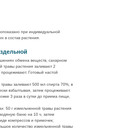
вопоказано при индивидуальной
х в состав растения.
аздельной
рушениях обмена веществ, сахарном
ой травы растения заливают 2
м процеживают. Готовый настой
 травы заливают 500 мл спирта 70%, в
ески взбалтывая, затем процеживают.
ожке 3 раза в сутки до приема пищи,
х: 50 г измельченной травы растения
водяную баню на 10 ч, затем
иде компрессов и примочек;
ольшое количество измельченной травы