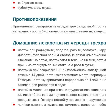
сибирская язва;
туберкулез, золотуха.
Противопоказания
Применение препаратов из череды трехраздельной проти
непереносимости биологически активных веществ, входящи
Домашние лекарства из череды трехр
настой при радикулите, подагре, рахите, золотухе, на
диабете, головной боли: 4 столовые ложки измельченн
стаканами кипятка, настаивают в течение 60 мин, зате
принимают внутрь по 1/3 стакана 3 раза в сутки;
настойка при псориазе: 100 г измельченной золотушной
течение 14 дней настаивают в темном месте, периодич
Готовую настойку принимают перорально по 1 чайной л
запивая или растворяя в воде;
настойка масляная при язвах и труднозаживающих рана
заливают 2 стаканами подсолнечного масла, ставят на 
процеживают. Готовую настойку применяют наружно в в
чай при язвенном колите, авитаминозе, аллергии: неб