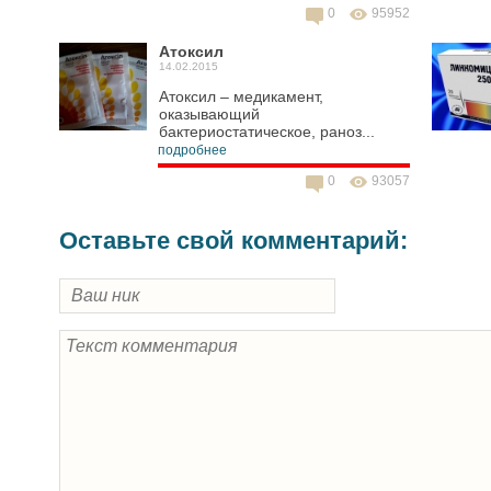
0
95952
Атоксил
14.02.2015
Атоксил – медикамент,
оказывающий
бактериостатическое, раноз...
подробнее
0
93057
Оставьте свой комментарий: