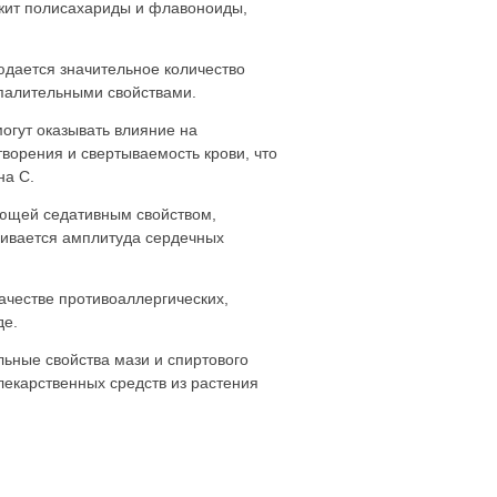
ржит полисахариды и флавоноиды,
юдается значительное количество
палительными свойствами.
огут оказывать влияние на
ворения и свертываемость крови, что
на С.
ающей седативным свойством,
чивается амплитуда сердечных
ачестве противоаллергических,
де.
ьные свойства мази и спиртового
 лекарственных средств из растения