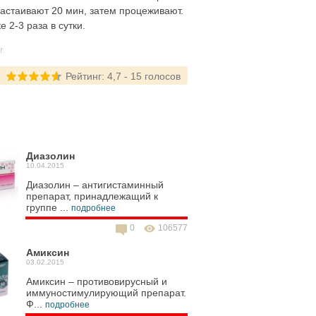
настаивают 20 мин, затем процеживают.
 2-3 раза в сутки.
r.
Рейтинг:
4,7
-
15
голосов
Диазолин
10.04.2015
Диазолин – антигистаминный
препарат, принадлежащий к
группе ...
подробнее
0
106577
Амиксин
03.02.2015
Амиксин – противовирусный и
иммуностимулирующий препарат.
Ф...
подробнее