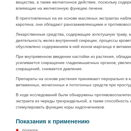
вещества, а также желчегонное действие, поскольку соде
влияющие на желчегонную функцию печени.
В приготовленных на ее основе масляных экстрактах набл
каротина; они обладают ранозаживляющими и противовос
Лекарственные средства, содержащие золотушную траву, м
деятельность желез внутренней секреции, процессы кровет
обусловлено содержанием в ней ионов марганца и витами
При внутривенном введении настойки из растения, облад
усиливается сокращение гладкомышечных органов, увели
сокращений, снижается давление.
Препараты на основе растения принимают перорально в к
витаминных, мочегонных и потогонных средств при просту
В ходе исследований были обнаружены противовоспалител
экстракта из череды трехраздельной, а также способность
стимулировать функцию коры надпочечников.
Показания к применению
подагра;