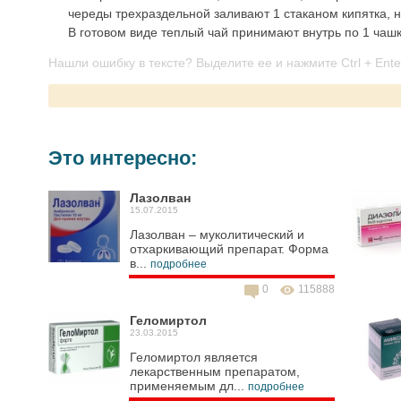
череды трехраздельной заливают 1 стаканом кипятка, 
В готовом виде теплый чай принимают внутрь по 1 чашке
Нашли ошибку в тексте? Выделите ее и нажмите Ctrl + Ente
Это интересно:
Лазолван
15.07.2015
Лазолван – муколитический и
отхаркивающий препарат. Форма
в...
подробнее
0
115888
Геломиртол
23.03.2015
Геломиртол является
лекарственным препаратом,
применяемым дл...
подробнее