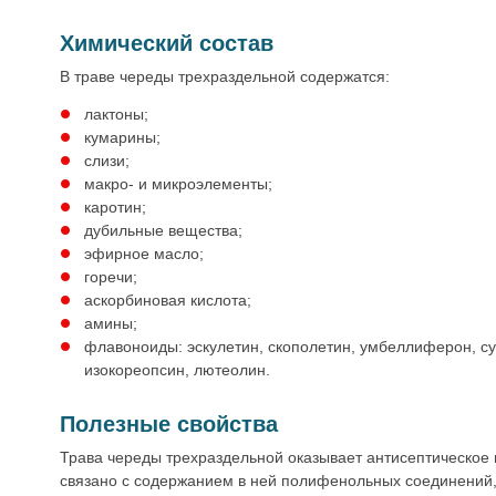
Химический состав
В траве череды трехраздельной содержатся:
лактоны;
кумарины;
слизи;
макро- и микроэлементы;
каротин;
дубильные вещества;
эфирное масло;
горечи;
аскорбиновая кислота;
амины;
флавоноиды: эскулетин, скополетин, умбеллиферон, су
изокореопсин, лютеолин.
Полезные свойства
Трава череды трехраздельной оказывает антисептическое 
связано с содержанием в ней полифенольных соединений,