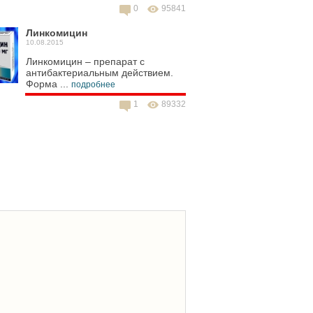
0
95841
Линкомицин
10.08.2015
Линкомицин – препарат с
антибактериальным действием.
Форма ...
подробнее
1
89332