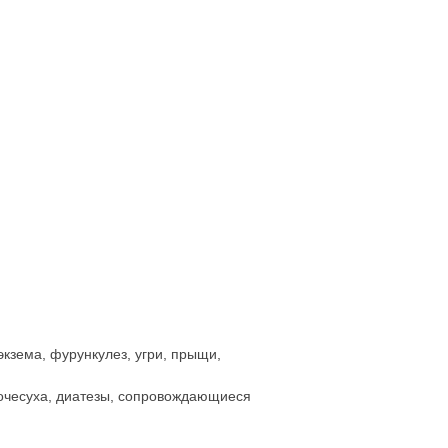
экзема, фурункулез, угри, прыщи,
почесуха, диатезы, сопровождающиеся