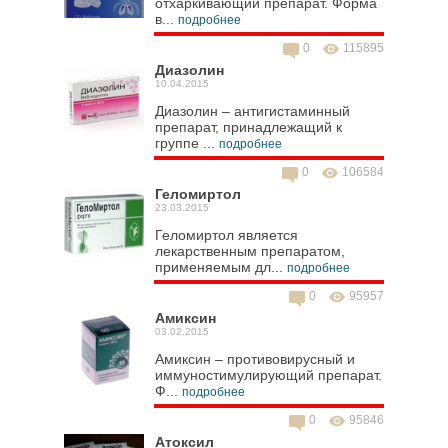
отхаркивающий препарат. Форма
в...
подробнее
0
115895
Диазолин
10.04.2015
Диазолин – антигистаминный
препарат, принадлежащий к
группе ...
подробнее
0
106584
Геломиртол
23.03.2015
Геломиртол является
лекарственным препаратом,
применяемым дл...
подробнее
0
95957
Амиксин
03.02.2015
Амиксин – противовирусный и
иммуностимулирующий препарат.
Ф...
подробнее
0
95846
Атоксил